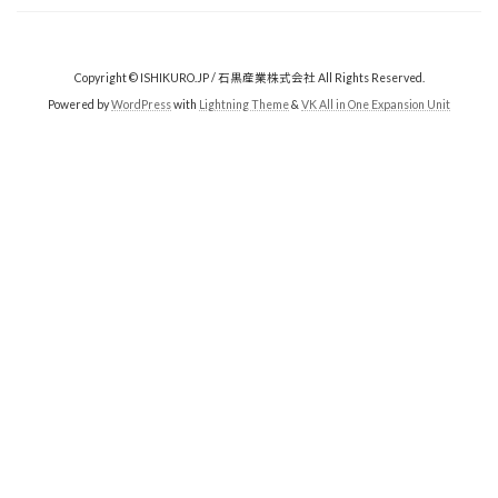
Copyright © ISHIKURO.JP / 石黒産業株式会社 All Rights Reserved.
Powered by
WordPress
with
Lightning Theme
&
VK All in One Expansion Unit